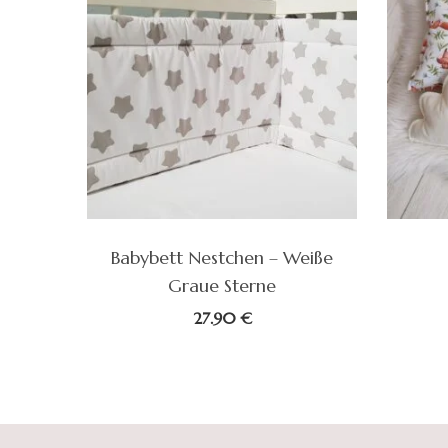
e –
Babybett Nestchen – Weiße
Graue Sterne
27.90
€