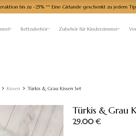
aktion bis zu -25% ** Eine Girlande geschenkt zu jedem Tip
mmel
Bettzubehör
Zubehör für Kinderzimmer
Ve
Kissen
Türkis & Grau Kissen Set
Türkis & Grau K
29.00
€