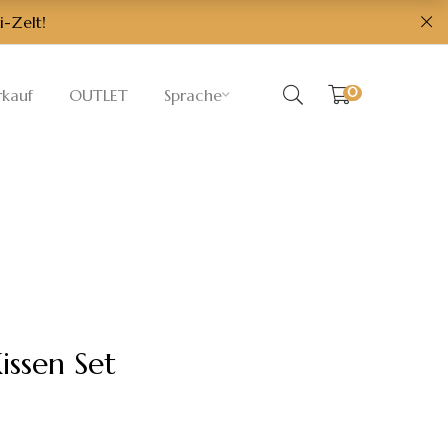
i-Zelt!
0
rkauf
OUTLET
Sprache
issen Set