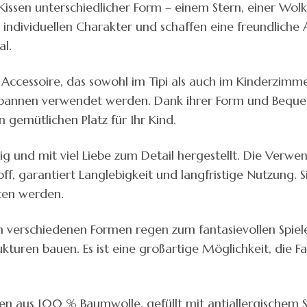
ei Kissen unterschiedlicher Form – einem Stern, einer 
ndividuellen Charakter und schaffen eine freundliche 
al.
iges Accessoire, das sowohl im Tipi als auch im Kinderzi
pannen verwendet werden. Dank ihrer Form und Bequemli
 gemütlichen Platz für Ihr Kind.
tig und mit viel Liebe zum Detail hergestellt. Die Ver
off, garantiert Langlebigkeit und langfristige Nutzung. S
sten werden.
n in verschiedenen Formen regen zum fantasievollen Spiel
turen bauen. Es ist eine großartige Möglichkeit, die F
n aus 100 % Baumwolle, gefüllt mit antiallergischem Sili