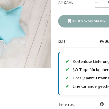
Türkis
ANZAHL
&
Grau
Kissen
Set
quantity
IN DEN WARENKORB
SKU
P00
Kostenlose Lieferun
30 Tage Rückgaberec
Über 9 Jahre Erfah
Eine Girlande gesch
Teilen auf