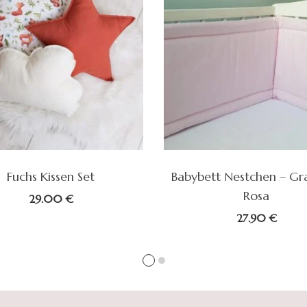
Fuchs Kissen Set
Babybett Nestchen – Gr
Rosa
29.00
€
27.90
€