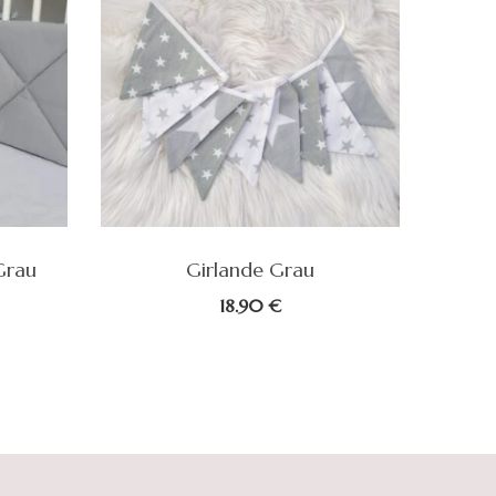
Grau
Girlande Grau
Musse
18.90
€