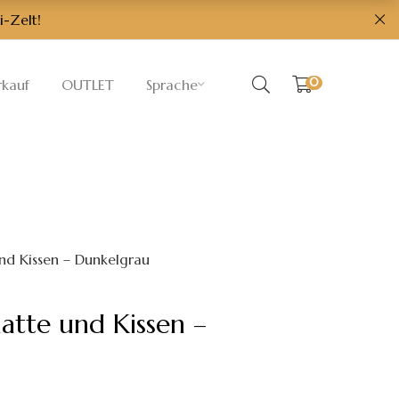
i-Zelt!
0
rkauf
OUTLET
Sprache
nd Kissen – Dunkelgrau
atte und Kissen –