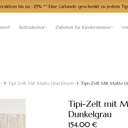
aktion bis zu -25% ** Eine Girlande geschenkt zu jedem Tip
mmel
Bettzubehör
Zubehör für Kinderzimmer
Ve
r
Tipi Zelt Mit Matte Und Kissen
Tipi-Zelt Mit Matte U
Tipi-Zelt mit M
Dunkelgrau
154.00
€