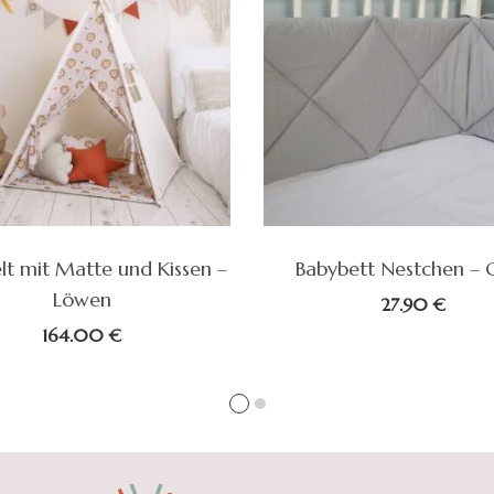
elt mit Matte und Kissen –
Babybett Nestchen – 
Löwen
27.90
€
164.00
€