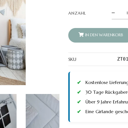
Tipi-
ANZAHL
Zelt
mit
Matte
und
Kissen
IN DEN WARENKORB
-
Dunkelg
quantity
SKU
ZT0
Kostenlose Lieferun
30 Tage Rückgaberec
Über 9 Jahre Erfah
Eine Girlande gesch