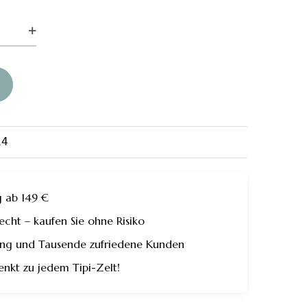
rau
14
g ab 149 €
ht – kaufen Sie ohne Risiko
rung und Tausende zufriedene Kunden
enkt zu jedem Tipi-Zelt!