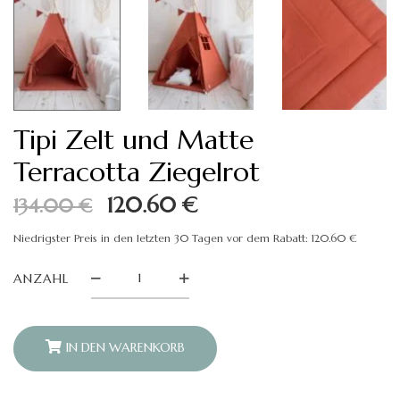
Tipi Zelt und Matte
Terracotta Ziegelrot
Ursprünglicher
Aktueller
120.60
€
134.00
€
Preis
Preis
Niedrigster Preis in den letzten 30 Tagen vor dem Rabatt:
120.60
€
war:
ist:
Tipi
ANZAHL
Zelt
134.00 €
120.60 €.
und
Matte
Terracotta
Ziegelrot
IN DEN WARENKORB
quantity