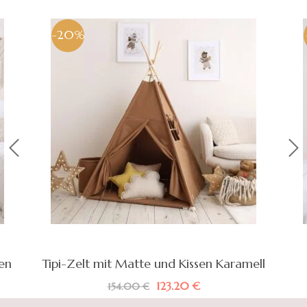
-20%
en
Tipi-Zelt mit Matte und Kissen Karamell
Ursprünglicher
Aktueller
123.20
€
154.00
€
Preis
Preis
war:
ist: