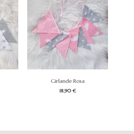
Girlande Rosa
Musse
18.90
€