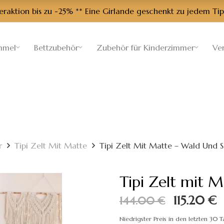
aktion bis zu -25% ** Eine Girlande geschenkt zu jedem Tip
mmel
Bettzubehör
Zubehör für Kinderzimmer
Ve
r
Tipi Zelt Mit Matte
Tipi Zelt Mit Matte – Wald Und S
Tipi Zelt mit M
Ursprüng
A
115.20
€
144.00
€
Preis
P
Niedrigster Preis in den letzten 30