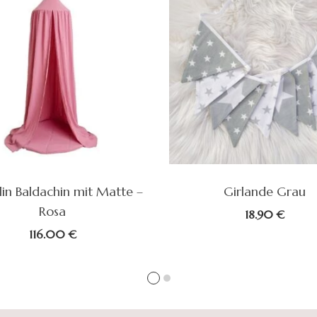
in Baldachin mit Matte –
Girlande Grau
Rosa
18.90
€
116.00
€