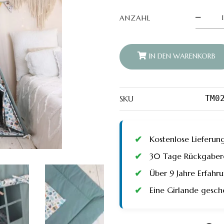
war:
is
Tipi
ANZAHL
Zelt
144.00 
1
mit
Matte
-
Wald
IN DEN WARENKORB
und
Salbei
quantity
SKU
TM0
Kostenlose Lieferun
30 Tage Rückgaberec
Über 9 Jahre Erfah
Eine Girlande gesch