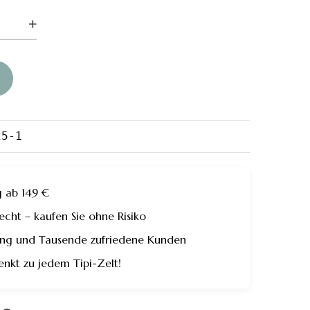
t:
€
15.20 €.
25-1
g ab 149 €
ht – kaufen Sie ohne Risiko
rung und Tausende zufriedene Kunden
enkt zu jedem Tipi-Zelt!