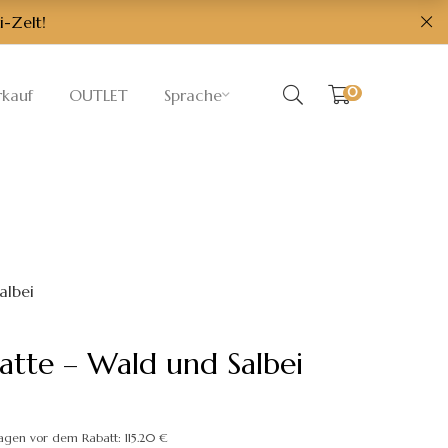
i-Zelt!
0
rkauf
OUTLET
Sprache
albei
atte – Wald und Salbei
licher
ktueller
reis
 Tagen vor dem Rabatt:
115.20
€