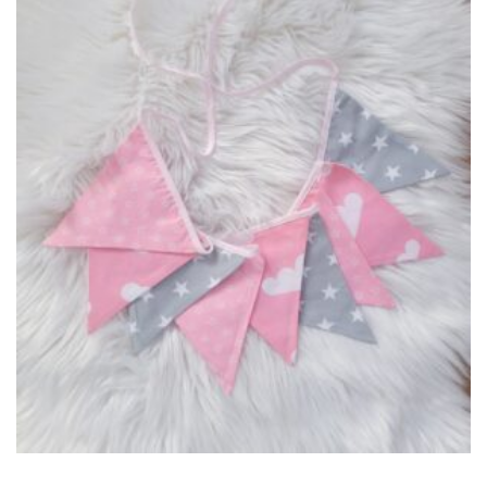
war:
ist:
144.00 €
115.20 €.