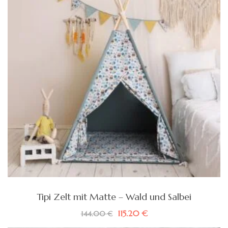
Tipi Zelt mit Matte – Wald und Salbei
Ursprünglicher
Aktueller
115.20
€
144.00
€
Preis
Preis