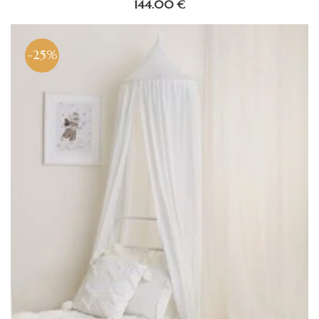
144.00
€
-25%