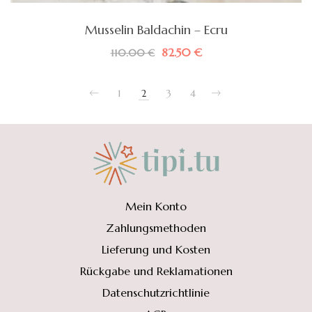
Musselin Baldachin – Ecru
Ursprünglicher
Aktueller
82.50
€
110.00
€
Preis
Preis
war:
ist:
110.00 €
82.50 €.
1
2
3
4
Mein Konto
Zahlungsmethoden
Lieferung und Kosten
Rückgabe und Reklamationen
Datenschutzrichtlinie