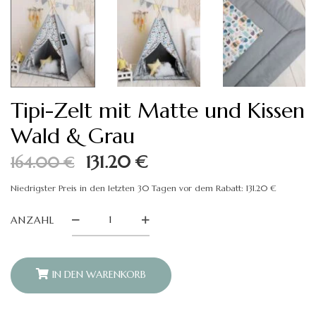
Tipi-Zelt mit Matte und Kissen
Wald & Grau
Ursprünglicher
Aktueller
131.20
€
164.00
€
Preis
Preis
Niedrigster Preis in den letzten 30 Tagen vor dem Rabatt:
131.20
€
war:
ist:
Tipi-
ANZAHL
Zelt
164.00 €
131.20 €.
mit
Matte
und
Kissen
IN DEN WARENKORB
Wald
&
Grau