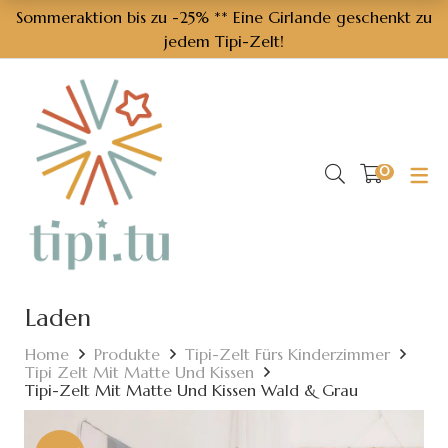
Sommeraktion bis zu -25% ** Eine Girlande geschenkt zu
jedem Tipi-Zelt!
ZUBEHÖR FÜR KINDERZIMMER
BETTZUBEHÖR
BETTHIMMEL
SPRACHE
TIPI ZELT
Tipi Zelt mit Matte
Hausbett-Himmel
Babybett Nestchen
Buchstabenkissen
ENG
Tipi Zelt mit Matte und Kissen
Baldachin
Bettwäsche
Spielzeugkörbe
PL
0
Baldachin mit Bodenmatte
Kissen
Girlande
Laden
Home
Produkte
Tipi-Zelt Fürs Kinderzimmer
Tipi Zelt Mit Matte Und Kissen
Tipi-Zelt Mit Matte Und Kissen Wald & Grau