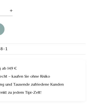
e-
38-1
g ab 149 €
ht – kaufen Sie ohne Risiko
rung und Tausende zufriedene Kunden
enkt zu jedem Tipi-Zelt!