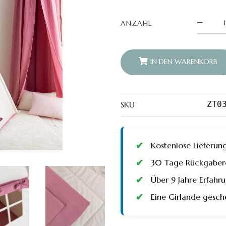
Tipi
ANZAHL
Zelt
mit
Matte
und
Kissen
IN DEN WARENKORB
Hellbeig
Rosa
quantity
SKU
ZT0
Kostenlose Lieferun
30 Tage Rückgaberec
Über 9 Jahre Erfah
Eine Girlande gesch