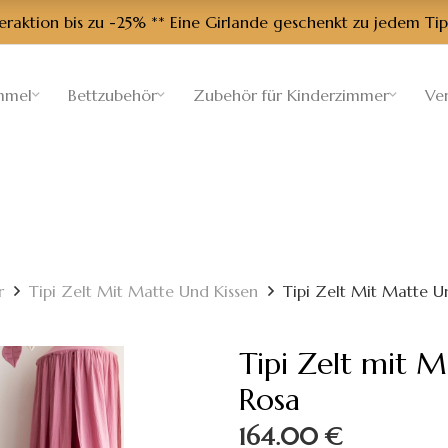
aktion bis zu -25% ** Eine Girlande geschenkt zu jedem Tip
mmel
Bettzubehör
Zubehör für Kinderzimmer
Ve
r
Tipi Zelt Mit Matte Und Kissen
Tipi Zelt Mit Matte U
Tipi Zelt mit M
Rosa
164.00
€