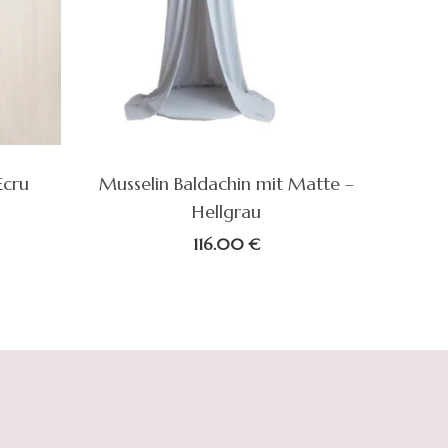
Ecru
Musselin Baldachin mit Matte –
Hellgrau
licher
ktueller
reis
116.00
€
st:
€
2.50 €.