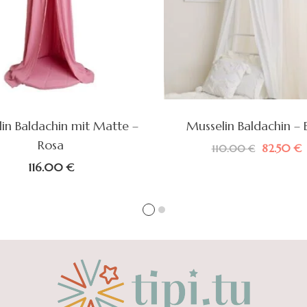
in Baldachin mit Matte –
Musselin Baldachin – 
Rosa
Ursprüng
A
82.50
€
110.00
€
Preis
P
116.00
€
war:
i
110.00 
8