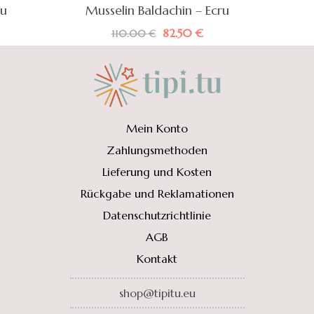
au
Musselin Baldachin – Ecru
ne:
Ursprünglicher
Aktueller
82.50
€
110.00
€
Preis
Preis
war:
ist:
€
110.00 €
82.50 €.
Mein Konto
Zahlungsmethoden
Lieferung und Kosten
Rückgabe und Reklamationen
Datenschutzrichtlinie
AGB
Kontakt
shop@tipitu.eu