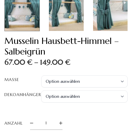
Musselin Hausbett-Himmel –
Salbeigrün
Preisspanne:
67.00
€
–
149.00
€
67.00 €
MASSE
bis
149.00 €
DEKOANHÄNGER
MUSSELIN
ANZAHL
HAUSBETT-