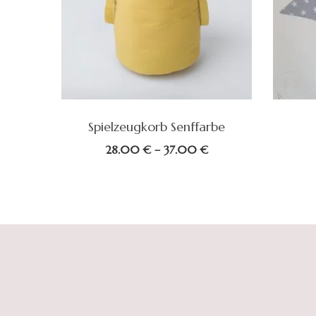
Spielzeugkorb Senffarbe
Preisspanne:
28.00
€
–
37.00
€
28.00 €
bis
37.00 €