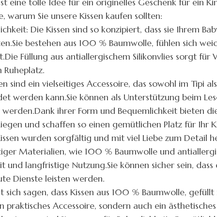
t eine tolle Idee für ein originelles Geschenk für ein K
e, warum Sie unsere Kissen kaufen sollten:
chkeit: Die Kissen sind so konzipiert, dass sie Ihrem 
en.Sie bestehen aus 100 % Baumwolle, fühlen sich weic
.Die Füllung aus antiallergischem Silikonvlies sorgt für
 Ruheplatz.
en sind ein vielseitiges Accessoire, das sowohl im Tipi al
t werden kann.Sie können als Unterstützung beim Lese
werden.Dank ihrer Form und Bequemlichkeit bieten die 
iegen und schaffen so einen gemütlichen Platz für Ihr K
issen wurden sorgfältig und mit viel Liebe zum Detail he
r Materialien, wie 100 % Baumwolle und antiallergisch
t und langfristige Nutzung.Sie können sicher sein, dass
ute Dienste leisten werden.
sich sagen, dass Kissen aus 100 % Baumwolle, gefüllt 
 ein praktisches Accessoire, sondern auch ein ästhetisc