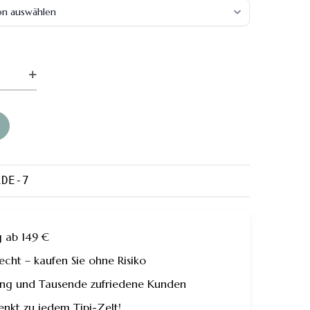
TABENKISSEN
TITY
1DE-7
g ab 149 €
ht – kaufen Sie ohne Risiko
rung und Tausende zufriedene Kunden
enkt zu jedem Tipi-Zelt!