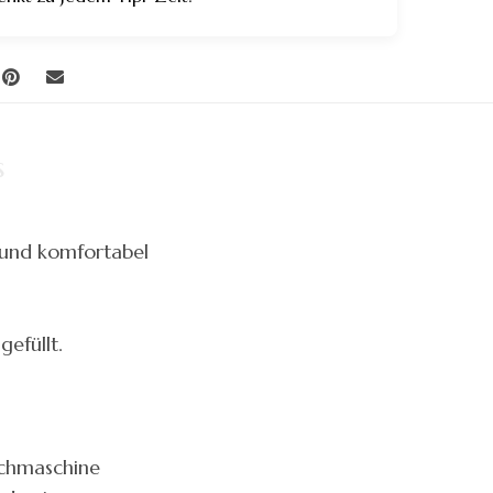
s
h und komfortabel
gefüllt.
schmaschine