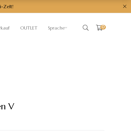
i-Zelt!
0
rkauf
OUTLET
Sprache
en V