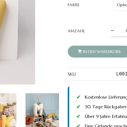
FARBE
BUCHS
ANZAHL
V
QUAN
IN DEN WARENKORB
SKU
L00
Kostenlose Lieferun
30 Tage Rückgaberec
Über 9 Jahre Erfah
Eine Girlande gesch