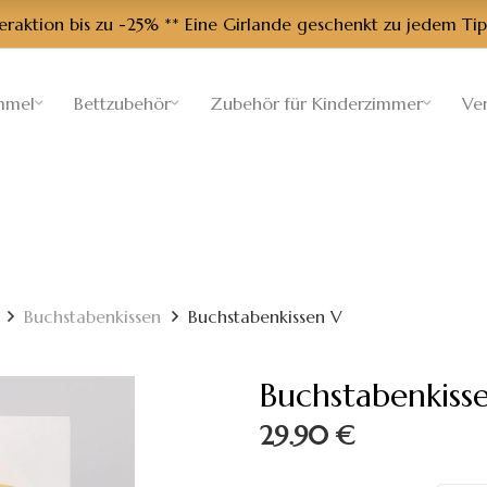
aktion bis zu -25% ** Eine Girlande geschenkt zu jedem Tip
mmel
Bettzubehör
Zubehör für Kinderzimmer
Ve
Buchstabenkissen
Buchstabenkissen V
Buchstabenkiss
29.90
€