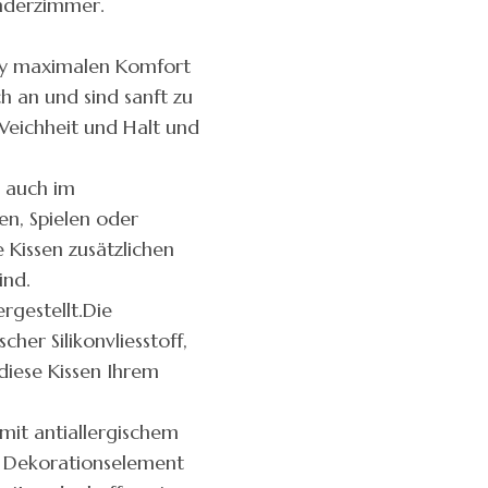
inderzimmer.
Baby maximalen Komfort
h an und sind sanft zu
 Weichheit und Halt und
s auch im
n, Spielen oder
Kissen zusätzlichen
ind.
rgestellt.Die
er Silikonvliesstoff,
 diese Kissen Ihrem
mit antiallergischem
hes Dekorationselement