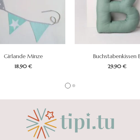
Girlande Minze
Buchstabenkissen 
18.90
€
29.90
€