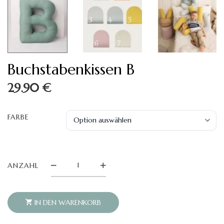
Buchstabenkissen B
29.90
€
FARBE
BUCHSTABENKISSEN
ANZAHL
B
QUANTITY
IN DEN WARENKORB