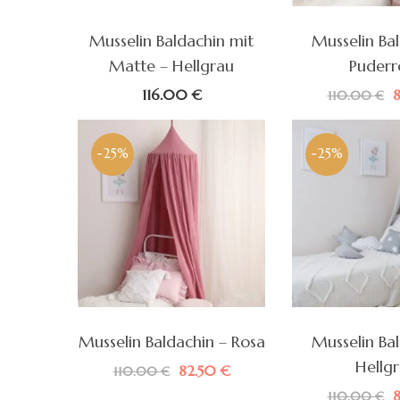
Musselin Baldachin mit
Musselin Ba
Matte – Hellgrau
Puderr
U
116.00
€
110.00
€
P
w
1
-25%
-25%
Musselin Baldachin – Rosa
Musselin Ba
Hellg
Ursprünglicher
Aktueller
82.50
€
110.00
€
Preis
Preis
U
110.00
€
war:
ist: