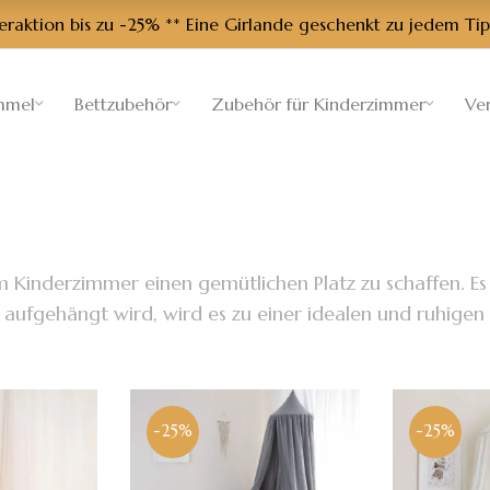
aktion bis zu -25% ** Eine Girlande geschenkt zu jedem Tip
mmel
Bettzubehör
Zubehör für Kinderzimmer
Ve
m im Kinderzimmer einen gemütlichen Platz zu schaffen. 
ufgehängt wird, wird es zu einer idealen und ruhigen 
-25%
-25%