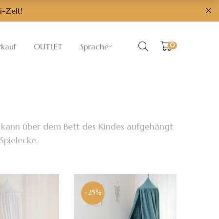
i-Zelt!
0
rkauf
OUTLET
Sprache
Es kann über dem Bett des Kindes aufgehängt
Spielecke.
-25%